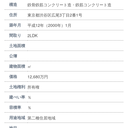
鉄骨鉄筋コンクリート造・鉄筋コンクリート造
構造
東京都渋谷区広尾3丁目2番1号
住所
平成12年（2000年）1月
築年月
2LDK
間取り
土地面積
公簿
㎡
建物面積
12,680万円
価格
所有権
土地権利
％
建ぺい率
％
容積率
第二種住居地域
用途地域
地目