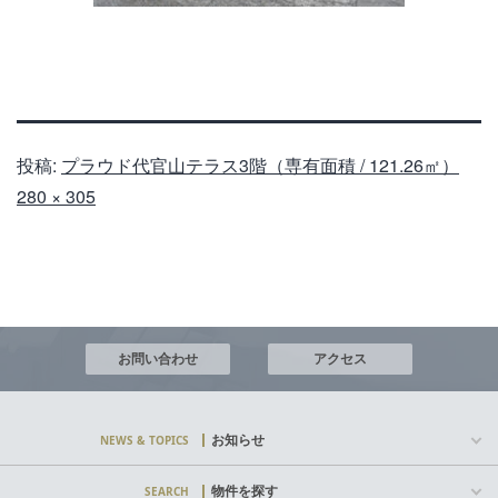
投稿:
プラウド代官山テラス3階（専有面積 / 121.26㎡）
フ
280 × 305
ル
サ
イ
ズ
お問い合わせ
アクセス
お知らせ
NEWS & TOPICS
物件を探す
SEARCH