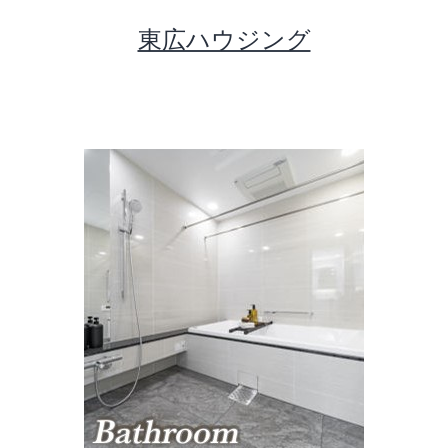
コ
東広ハウジング
ン
テ
ン
ツ
へ
ス
キ
ッ
プ