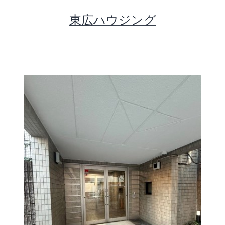
コ
東広ハウジング
ン
テ
ン
ツ
へ
ス
キ
ッ
プ