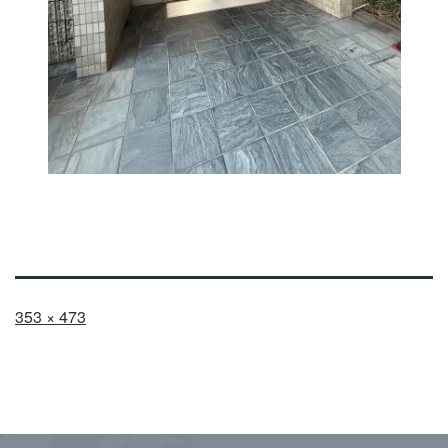
フ
353 × 473
ル
サ
イ
ズ